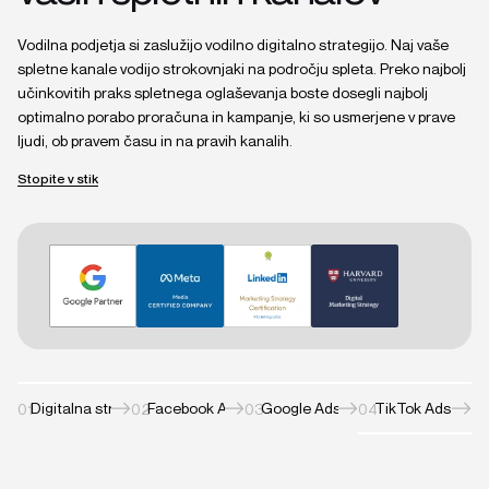
Vodilna podjetja si zaslužijo vodilno digitalno strategijo. Naj vaše
spletne kanale vodijo strokovnjaki na področju spleta. Preko najbolj
učinkovitih praks spletnega oglaševanja boste dosegli najbolj
optimalno porabo proračuna in kampanje, ki so usmerjene v prave
ljudi, ob pravem času in na pravih kanalih.
Stopite v stik
Stopite v stik
Digitalna strategija
Facebook Ads
Google Ads
TikTok Ads
01
02
03
04
Digitalna strategija
Facebook Ads
Google Ads
TikTok Ads